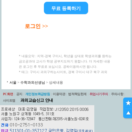
무료 등록하기
로그인 >>
* 내용요약 : 지역-경북 구미시, 학년을 상대로 학생과외를 원하는
금오공과대 교사가 학생 공부지도하기 원합니다. 더 자세한 내용
은 로그인 후 무료로 보십시요. 공짜이용하시면 됩니다.
* 태그: 구미시 과외구하는사이트, 경북 구미시 대구 북구 과외
서울
>
수학과외선생님
> 상세내용
PC화면
|
공지
|
개인정보취급방침
|
이용약관
|
법적책임한계
|
취업사기주의
|
주의사항
|
과외교습신고 안내
사이트맵