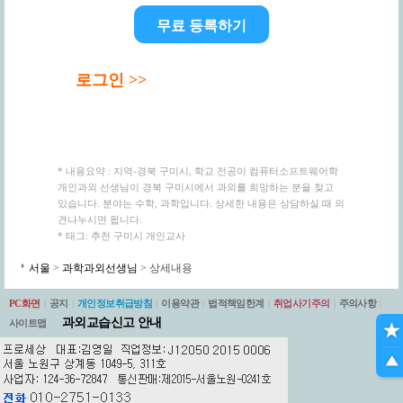
무료 등록하기
로그인 >>
* 내용요약 : 지역-경북 구미시, 학교 전공이 컴퓨터소프트웨어학
개인과외 선생님이 경북 구미시에서 과외를 희망하는 분을 찾고
있습니다. 분야는 수학, 과학입니다. 상세한 내용은 상담하실 때 의
견나누시면 됩니다.
* 태그: 추천 구미시 개인교사
서울
>
과학과외선생님
> 상세내용
PC화면
|
공지
|
개인정보취급방침
|
이용약관
|
법적책임한계
|
취업사기주의
|
주의사항
|
과외교습신고 안내
사이트맵