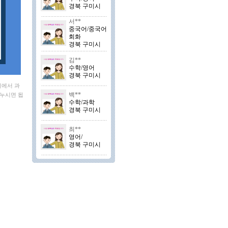
경북 구미시
서**
중국어/중국어
회화
경북 구미시
김**
수학/영어
경북 구미시
시에서 과
백**
나누시면 됩
수학/과학
경북 구미시
최**
영어/
경북 구미시