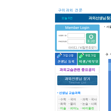
과외선생님
찾
오늘 0건
서
과외교습관련 중요공지
• 선생님 교습과목
수학
국어
과학
국사
화학
물리
논술
사회
미술
피아노
바이올린