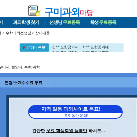
구미과외
마당
기
|
과외학생
찾기
|
선생님
무료등록
|
학생
무료등록
울
>
수학과외선생님
> 상세내용
이** 대구대학교대 , 김** 포항공과대
이** 포항공과대 , 장** 포항공과대
신** 포항공과대 , 차** 포항공과대
이** 포항공과대 , 김** 포항공과대
정** 포항공과대 , 이** 부경대
권** 포항공과대 , 김** 포항공과대
구미시, 한양대, 수학/과학
김** 포항공과대 , 문** 포항공과대
김** 포항공과대 , 김** 세멜바이스대
구** 경북대 , 이** 서강대
연결/소개수수료 무료
김** 뉴욕대 , 전** 포항공과대
민** 영남대 , 이** UNIST대
이** 대구대학교대 , 김** 포항공과대
이** 포항공과대 , 장** 포항공과대
신** 포항공과대 , 차** 포항공과대
지역 일등 과외사이트 목표!
이** 포항공과대 , 김** 포항공과대
오랫동안 운영!
정** 포항공과대 , 이** 부경대
권** 포항공과대 , 김** 포항공과대
김** 포항공과대 , 문** 포항공과대
간단한
무료 학생회원 등록만
하셔도...
김** 포항공과대 , 김** 세멜바이스대