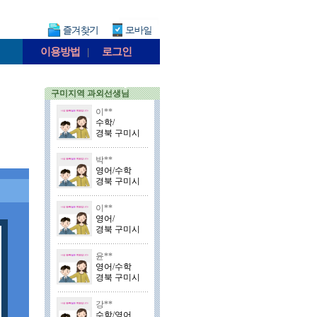
이용방법
|
로그인
구미지역 과외선생님
이**
수학/
경북 구미시
박**
영어/수학
경북 구미시
이**
영어/
경북 구미시
윤**
영어/수학
경북 구미시
강**
수학/영어