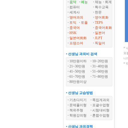
음악
예능
체능
회계
컴퓨터
특수교육
세계사
한문
영어과외
영어회화
토익
토플
TEPS
중국어
중국어회화
HSK
일본어
일본어회화
JLPT
프랑스어
독일어
*
외
• 선생님 과외비 검색
니
10만원이하
10~20만원
*
21~30만원
31~40만원
41~50만원
51~60만원
61~70만원
71~80만원
80만원이상
• 선생님 교습방법
기초다지기
쪽집게과외
문제풀이형
포괄수업형
책위주형
시험대비형
학원강의형
혼합수업형
• 선생님 과외경력