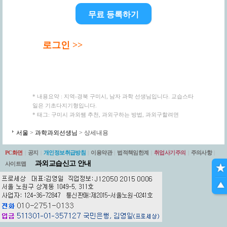
무료 등록하기
로그인 >>
* 내용요약 : 지역-경북 구미시, 남자 과학 선생님입니다. 교습스타
일은 기초다지기형입니다.
* 태그: 구미시 과외쌤 추천, 과외구하는 방법, 과외구할려면
서울
>
과학과외선생님
> 상세내용
PC화면
|
공지
|
개인정보취급방침
|
이용약관
|
법적책임한계
|
취업사기주의
|
주의사항
|
과외교습신고 안내
사이트맵