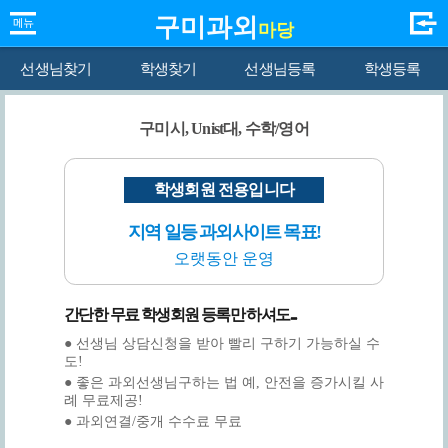
구미과외
마당
선생님찾기
학생찾기
선생님등록
학생등록
구미시, Unist대, 수학/영어
학생회원 전용입니다
지역 일등 과외사이트 목표!
오랫동안 운영
간단한 무료 학생회원 등록만 하셔도...
● 선생님 상담신청을 받아 빨리 구하기 가능하실 수
도!
● 좋은 과외선생님구하는 법 예, 안전을 증가시킬 사
례 무료제공!
● 과외연결/중개 수수료 무료