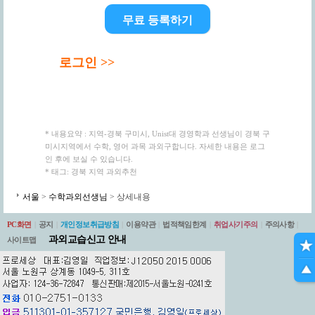
무료 등록하기
로그인 >>
* 내용요약 : 지역-경북 구미시, Unist대 경영학과 선생님이 경북 구
미시지역에서 수학, 영어 과목 과외구합니다. 자세한 내용은 로그
인 후에 보실 수 있습니다.
* 태그: 경북 지역 과외추천
서울
>
수학과외선생님
> 상세내용
PC화면
|
공지
|
개인정보취급방침
|
이용약관
|
법적책임한계
|
취업사기주의
|
주의사항
|
과외교습신고 안내
사이트맵