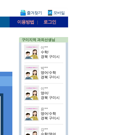
이용방법
|
로그인
구미지역 과외선생님
이**
수학/
경북 구미시
박**
영어/수학
경북 구미시
이**
영어/
경북 구미시
윤**
영어/수학
경북 구미시
강**
수학/영어