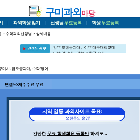
구미과외
마당
기
|
과외학생
찾기
|
선생님
무료등록
|
학생
무료등록
울
>
수학과외선생님
> 상세내용
이** UNIST대 , 이** 서강대
이** 포항공과대 , 김** 세멜바이스대
김** 포항공과대 , 이** 대구대학교대
민** 영남대 , 김** 포항공과대
권** 포항공과대 , 김** 포항공과대
이** 부경대 , 전** 포항공과대
구미시, 금오공과대, 수학/영어
이** 동국대 , 장** 포항공과대
신** 포항공과대 , 차** 포항공과대
구** 경북대 , 이** 포항공과대
연결/소개수수료 무료
김** 포항공과대 , 김** 포항공과대
문** 포항공과대 , 정** 포항공과대
김** 뉴욕대
이** UNIST대 , 이** 서강대
이** 포항공과대 , 김** 세멜바이스대
지역 일등 과외사이트 목표!
김** 포항공과대 , 이** 대구대학교대
오랫동안 운영!
민** 영남대 , 김** 포항공과대
권** 포항공과대 , 김** 포항공과대
이** 부경대 , 전** 포항공과대
간단한
무료 학생회원 등록만
하셔도...
이** 동국대 , 장** 포항공과대