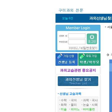
과외선생님
찾
오늘 0건
서
과외교습관련 중요공지
• 선생님 교습과목
수학
국어
과학
국사
화학
물리
논술
사회
미술
피아노
바이올린