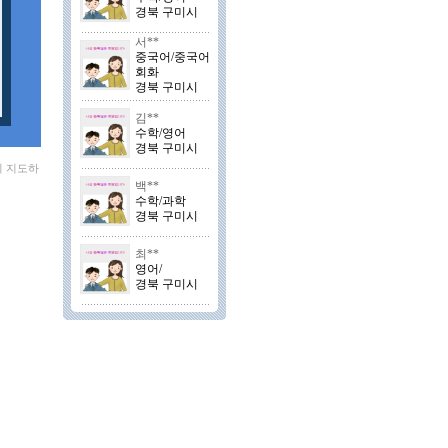
경북 구미시
서**
중국어/중국어
회화
경북 구미시
김**
수학/영어
경북 구미시
외 지도하
백**
수학/과학
경북 구미시
최**
영어/
경북 구미시