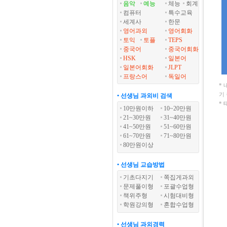
음악
예능
체능
회계
컴퓨터
특수교육
세계사
한문
영어과외
영어회화
토익
토플
TEPS
중국어
중국어회화
HSK
일본어
일본어회화
JLPT
프랑스어
독일어
*
기
• 선생님 과외비 검색
*
10만원이하
10~20만원
21~30만원
31~40만원
41~50만원
51~60만원
61~70만원
71~80만원
80만원이상
• 선생님 교습방법
기초다지기
쪽집게과외
문제풀이형
포괄수업형
책위주형
시험대비형
학원강의형
혼합수업형
• 선생님 과외경력