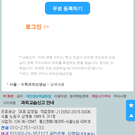
무료 등록하기
로그인 >>
* 내용요약 : 지역-경북 구미시, 학교 전공이 치의예 개인과외 선생
님이 경북 구미시에서 과외를 희망하는 분을 찾습니다. 분야는 수
학입니다. 자세한 것은 상담하실 때 이야기하시면 됩니다.
* 태그: 추천 구미시 과외선생님연결
서울
>
수학과외선생님
> 상세내용
PC화면
|
공지
|
개인정보취급방침
|
이용약관
|
법적책임한계
|
취업사기주의
|
주의사항
|
과외교습신고 안내
사이트맵