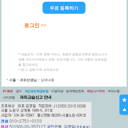
무료 등록하기
로그인 >>
* 내용요약 : 지역-경북 구미시, 계명대 공중보건학과 방문교사가
경북 구미시지역에서 과학, 과외구합니다. 그외 사항은 상세내용
을 참고하세요.
* 태그: 경북 지역 과외싸이트
서울
>
과외선생님
> 상세내용
PC화면
|
공지
|
개인정보취급방침
|
이용약관
|
법적책임한계
|
취업사기주의
|
주의사항
|
과외교습신고 안내
사이트맵