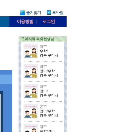
이용방법
|
로그인
구미지역 과외선생님
이**
수학/
경북 구미시
박**
영어/수학
경북 구미시
이**
영어/
경북 구미시
윤**
영어/수학
경북 구미시
강**
수학/영어