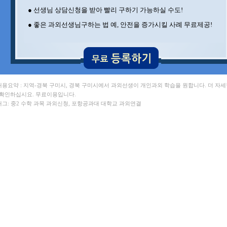
장** 포항공과대 , 이** UNIST대
● 선생님 상담신청을 받아 빨리 구하기 가능하실 수도!
김** 포항공과대 , 김** 포항공과대
권** 포항공과대 , 김** 세멜바이스대
● 좋은 과외선생님구하는 법 예, 안전을 증가시킬 사례 무료제공!
이** 대구대학교대 , 김** 포항공과대
신** 포항공과대
 내용요약 : 지역-경북 구미시, 경북 구미시에서 과외선생이 개인과외 학습을 원합니다. 더 자
 확인하십시요. 무료이용입니다.
 태그: 중2 수학 과목 과외신청, 포항공과대 대학교 과외연결