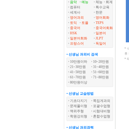
음악
예능
체능
회계
컴퓨터
특수교육
세계사
한문
영어과외
영어회화
토익
토플
TEPS
중국어
중국어회화
HSK
일본어
일본어회화
JLPT
프랑스어
독일어
*
후
• 선생님 과외비 검색
*
10만원이하
10~20만원
21~30만원
31~40만원
41~50만원
51~60만원
61~70만원
71~80만원
80만원이상
• 선생님 교습방법
기초다지기
쪽집게과외
문제풀이형
포괄수업형
책위주형
시험대비형
학원강의형
혼합수업형
• 선생님 과외경력