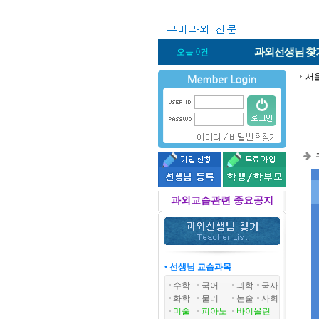
과외선생님
찾
오늘 0건
서
과외교습관련 중요공지
• 선생님 교습과목
수학
국어
과학
국사
화학
물리
논술
사회
미술
피아노
바이올린