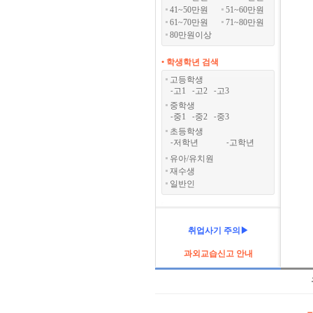
41~50만원
51~60만원
61~70만원
71~80만원
80만원이상
• 학생학년 검색
고등학생
고1
고2
고3
-
-
-
중학생
중1
중2
중3
-
-
-
초등학생
저학년
고학년
-
-
유아/유치원
재수생
일반인
취업사기 주의▶
과외교습신고 안내