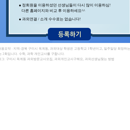
노** 수학 , 장** 중국어/중국어회화
● 정회원을 이용하셨던 선생님들이 다시 많이 이용하심!
최** 수학 , 안** 수학
다른 홈페이지와 비교 후 이용하세요^^
조** 수학/영어 , 중** 과학
● 과외연결 / 소개 수수료는 없습니다!
김** 수학 , 홍* 수학
강** 수학 , 박** 수학/영어
김** 바이올린 , 임** 수학
김** 수학 , 김** 수학
이** 영어 , 김** 수학/영어
구** 수학 , 김** 수학/과학
 내용요약 : 지역-경북 구미시 옥계동, 과외대상 학생은 고등학교 1학년이고, 일주일당 희망하
김** 수학 , 이** 수학/과학
는 2회입니다. 수학, 과학 개인교사를 구합니다.
유* 과학 , 오** 영어/국어
 태그: 구미시 옥계동 과외방문교사모집, 과외개인교사구해요, 과외선생님찾는 방법
최** 일본어/일본어회화 , 윤** 수학/영어
조** 수학 , 서** 수학/과학
채* 영어/수학 ,
박** 수학 , 김** 수학
변** 수학/과학 , 백** 수학
김** 영어 , 양** 영어
윤** 영어 , 김** 수학
임** 과학/수학 , 오** 수학
문** 수학 , 송* 영어/과학
김** 영어/수학 , 정** 수학/국어
김** 영어/일본어 , 윤** 물리
박** 영어 , 오** 수학
김** 수학 , 김** 수학
최** 수학/과학 , 안** 수학