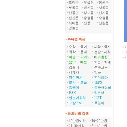
도량동
무을면
봉곡동
부곡동
비산동
사곡동
산동면
상모동
선기동
선산읍
송정동
수점동
시미동
신동
신평동
양호동
• 과목별 학생
수학
국어
과학
국사
*
화학
물리
논술
사회
수
미술
피아노
바이올린
*
음악
예능
체능
회계
컴퓨터
특수교육
세계사
한문
영어과외
영어회화
토익
토플
TEPS
중국어
중국어회화
HSK
일본어
일본어회화
JLPT
프랑스어
독일어
• 과외비별 학생
10만원이하
10~20만원
21~30만원
31~40만원