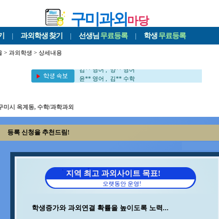
구미과외
마당
기
|
과외학생
찾기
|
선생님
무료등록
|
학생
무료등록
박** 수학 , 김** 수학
울
>
과외학생
> 상세내용
변** 수학/과학 , 백** 수학
김** 영어 , 양** 영어
윤** 영어 , 김** 수학
임** 과학/수학 , 오** 수학
문** 수학 , 송* 영어/과학
김** 영어/수학 , 정** 수학/국어
구미시 옥계동, 수학/과학과외
김** 영어/일본어 , 윤** 물리
박** 영어 , 오** 수학
김** 수학 , 김** 수학
등록 신청을 추천드림!
최** 수학/과학 , 안** 수학
김** 수학 , 이** 수학
박** 영어 , 정** 과학/국어
김** 수학 , 이** 수학/영어
지역 최고 과외사이트 목표!
권** 수학/영어 , 이** 중국어회화/중국어
지** 수학/영어 , 이** 수학/과학
오랫동안 운영!
박** 영어/토익 , 안** 수학
이** 수학/영어 , 석** 수학/국어
학생증가와 과외연결 확률을 높이도록 노력...
민** 과학/영어 , 김** 수학/영어
안** 수학 , 김** 회계