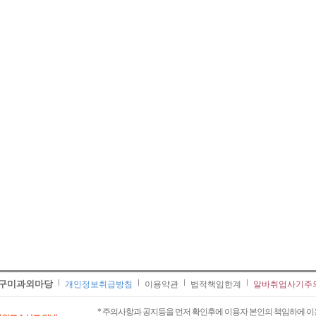
김** 수학 , 이** 수학
박** 영어 , 정** 과학/국어
김** 수학 , 이** 수학/영어
권** 수학/영어 , 이** 중국어회화/중국어
지** 수학/영어 , 이** 수학/과학
박** 영어/토익 , 안** 수학
이** 수학/영어 , 석** 수학/국어
민** 과학/영어 , 김** 수학/영어
안** 수학 , 김** 회계
노** 수학 , 장** 중국어/중국어회화
최** 수학 , 안** 수학
조** 수학/영어 , 중** 과학
김** 수학 , 홍* 수학
강** 수학 , 박** 수학/영어
김** 바이올린 , 임** 수학
김** 수학 , 김** 수학
이** 영어 , 김** 수학/영어
구** 수학 , 김** 수학/과학
김** 수학 , 이** 수학/과학
유* 과학 , 오** 영어/국어
최** 일본어/일본어회화 , 윤** 수학/영어
조** 수학 , 서** 수학/과학
구미과외마당
개인정보취급방침
이용약관
법적책임한계
알바취업사기주
채* 영어/수학 ,
* 주의사항과 공지등을 먼저 확인후에 이용자 본인의 책임하에 이