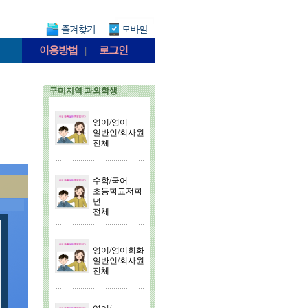
이용방법
|
로그인
구미지역 과외학생
영어/영어
일반인/회사원
전체
수학/국어
초등학교저학
년
전체
영어/영어회화
일반인/회사원
전체