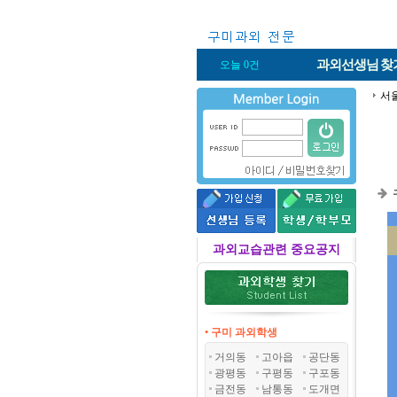
과외선생님
찾
오늘 0건
서
과외교습관련 중요공지
• 구미 과외학생
거의동
고아읍
공단동
광평동
구평동
구포동
금전동
남통동
도개면