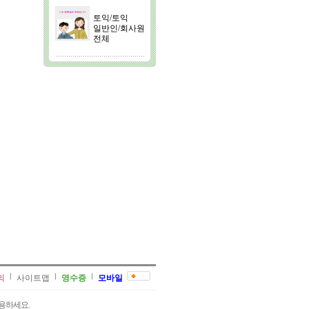
토익/토익
일반인/회사원
전체
의
사이트맵
영수증
모바일
용하세요.