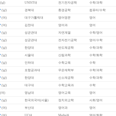
(남)
UNIST대
전기전자공학
수학/과학
*
(남)
경북대
환경공학
컴퓨터/수학
*
(여)
대구가톨릭대
영어영문
영어
*
(여)
김천대
영어과
영어
*
(남)
성균관대
자연계열
수학/영어
*
(남)
성균관대
전자전기공학
영어/수학
*
(남)
한양대
반도체공학
수학/과학
*
(남)
서울대
산림과학
수학/화학
*
(남)
인하대
수학교육
수학
*
(남)
포항공과대
무은재학부
수학/과학
*
(남)
한양대
신소재공학
수학/과학
*
(남)
대구대
수학교육과
수학
(여)
영남대
영어교육
영어
*
(남)
한국외국어(서울)
정치외교학
사회/영어
*
(여)
부산대
영어과
영어
*
(여)
UC대
Media과
영어/화학