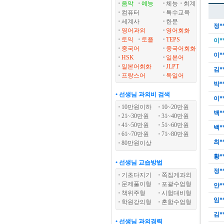
음악
예능
체능
회계
컴퓨터
특수교육
세계사
한문
정*
영어과외
영어회화
토익
토플
TEPS
이*
중국어
중국어회화
이*
HSK
일본어
일본어회화
JLPT
김*
프랑스어
독일어
박*
• 선생님 과외비 검색
이*
10만원이하
10~20만원
백*
21~30만원
31~40만원
41~50만원
51~60만원
백*
61~70만원
71~80만원
최*
80만원이상
황*
• 선생님 교습방법
정*
기초다지기
쪽집게과외
문제풀이형
포괄수업형
안*
책위주형
시험대비형
임*
학원강의형
혼합수업형
김*
• 선생님 과외경력