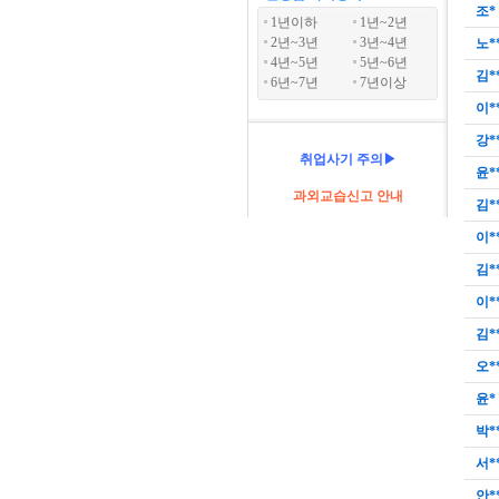
조*
1년이하
1년~2년
2년~3년
3년~4년
노*
4년~5년
5년~6년
김*
6년~7년
7년이상
이*
강*
취업사기 주의▶
윤*
과외교습신고 안내
김*
이*
김*
이*
김*
오*
윤*
박*
서*
안*