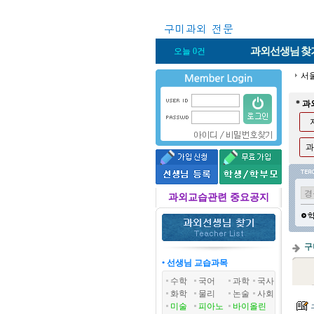
과외선생님
찾
오늘 0건
서
* 
과
과외교습관련 중요공지
구
• 선생님 교습과목
수학
국어
과학
국사
화학
물리
논술
사회
미술
피아노
바이올린