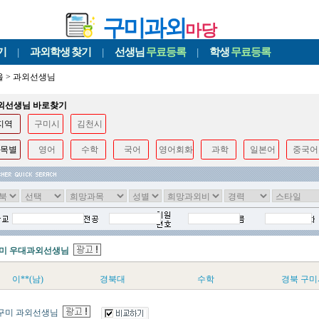
구미과외
마당
기
|
과외학생
찾기
|
선생님
무료등록
|
학생
무료등록
울
>
과외선생님
과외선생님 바로찾기
지역
구미시
김천시
목별
영어
수학
국어
영어회화
과학
일본어
중국어
미 우대과외선생님
이**(남)
경북대
수학
경북 구미
구미 과외선생님