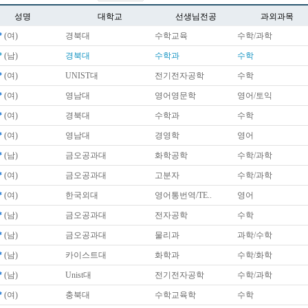
성명
대학교
선생님전공
과외과목
*
(여)
경북대
수학교육
수학/과학
*
(남)
경북대
수학과
수학
*
(여)
UNIST대
전기전자공학
수학
*
(여)
영남대
영어영문학
영어/토익
*
(여)
경북대
수학과
수학
*
(여)
영남대
경영학
영어
*
(남)
금오공과대
화학공학
수학/과학
*
(여)
금오공과대
고분자
수학/과학
*
(여)
한국외대
영어통번역/TE..
영어
*
(남)
금오공과대
전자공학
수학
*
(남)
금오공과대
물리과
과학/수학
*
(남)
카이스트대
화학과
수학/화학
*
(남)
Unist대
전기전자공학
수학/과학
*
(여)
충북대
수학교육학
수학