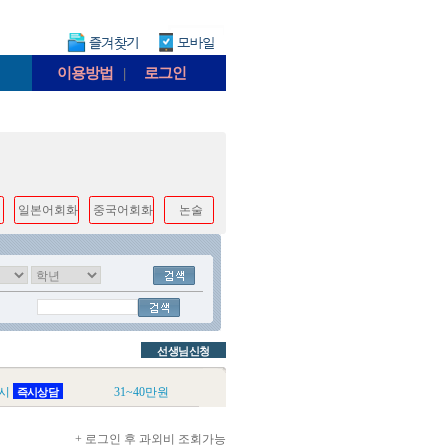
이용방법
|
로그인
일본어회화
중국어회화
논술
선생님신청
시
31~40만원
즉시상담
+ 로그인 후 과외비 조회가능