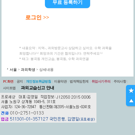
무료 등록하기
로그인 >>
* 내용요약 : 지역-, 과외방문교사 상담하고 싶어요. 수학 과목을
희망합니다^^ 희망과외 기간은 협의입니다. 연락주세요^^
* 태그: 봉곡동 개인교습, 봉곡동, 수학 과외연결
서울
>
과외학생
> 상세내용
PC화면
|
공지
|
개인정보취급방침
|
이용약관
|
법적책임한계
|
취업사기주의
|
주의사항
|
과외교습신고 안내
사이트맵