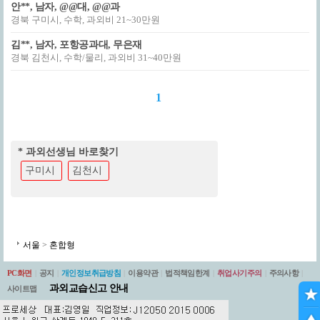
안**, 남자, @@대, @@과
경북 구미시, 수학, 과외비 21~30만원
김**, 남자, 포항공과대, 무은재
경북 김천시, 수학/물리, 과외비 31~40만원
1
* 과외선생님 바로찾기
구미시
김천시
서울
>
혼합형
PC화면
|
공지
|
개인정보취급방침
|
이용약관
|
법적책임한계
|
취업사기주의
|
주의사항
|
과외교습신고 안내
사이트맵