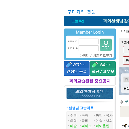
과외선생님
찾
오늘 0건
서
* 
과
과외교습관련 중요공지
구
• 선생님 교습과목
수학
국어
과학
국사
화학
물리
논술
사회
미술
피아노
바이올린