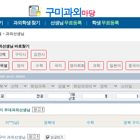
구미과외
마당
기
|
과외학생
찾기
|
선생님
무료등록
|
학생
무료등록
울
>
과외선생님
과외선생님 바로찾기
지역
구미시
김천시
목별
영어
수학
국어
영어회화
과학
일본어
중국어
미 우대과외선생님
이**(남)
경북대
수학
경북 구미
구미 과외선생님