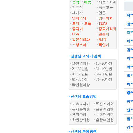
음악
예능
체능
회계
컴퓨터
특수교육
세계사
한문
박*
영어과외
영어회화
토익
토플
TEPS
정*
중국어
중국어회화
이*
HSK
일본어
일본어회화
JLPT
이*
프랑스어
독일어
김*
• 선생님 과외비 검색
이*
10만원이하
10~20만원
백*
21~30만원
31~40만원
41~50만원
51~60만원
백*
61~70만원
71~80만원
최*
80만원이상
황*
• 선생님 교습방법
정*
기초다지기
쪽집게과외
문제풀이형
포괄수업형
안*
책위주형
시험대비형
임*
학원강의형
혼합수업형
김*
• 선생님 과외경력