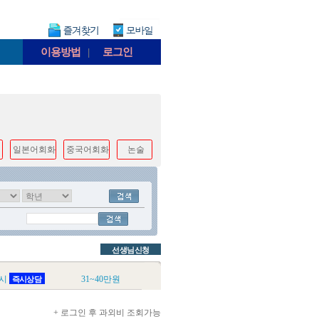
이용방법
|
로그인
일본어회화
중국어회화
논술
선생님신청
시
31~40만원
즉시상담
+ 로그인 후 과외비 조회가능