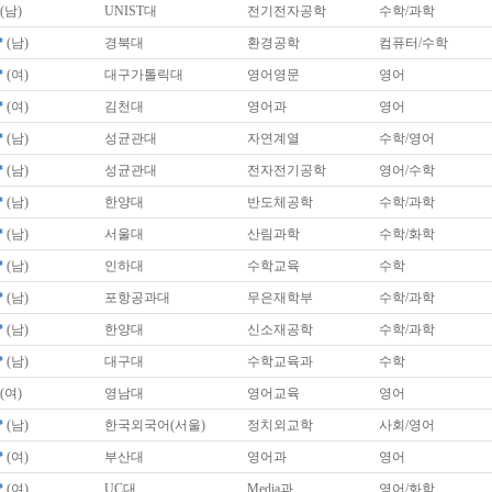
(남)
UNIST대
전기전자공학
수학/과학
*
(남)
경북대
환경공학
컴퓨터/수학
*
(여)
대구가톨릭대
영어영문
영어
*
(여)
김천대
영어과
영어
*
(남)
성균관대
자연계열
수학/영어
*
(남)
성균관대
전자전기공학
영어/수학
*
(남)
한양대
반도체공학
수학/과학
*
(남)
서울대
산림과학
수학/화학
*
(남)
인하대
수학교육
수학
*
(남)
포항공과대
무은재학부
수학/과학
*
(남)
한양대
신소재공학
수학/과학
*
(남)
대구대
수학교육과
수학
(여)
영남대
영어교육
영어
*
(남)
한국외국어(서울)
정치외교학
사회/영어
*
(여)
부산대
영어과
영어
*
(여)
UC대
Media과
영어/화학