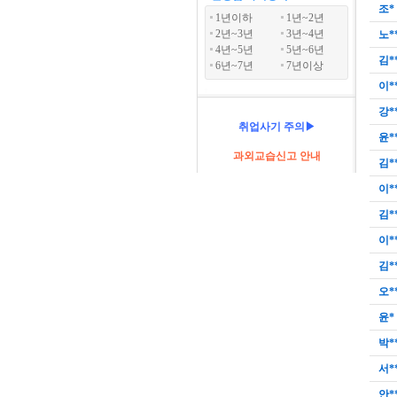
조*
1년이하
1년~2년
2년~3년
3년~4년
노*
4년~5년
5년~6년
김*
6년~7년
7년이상
이*
강*
취업사기 주의▶
윤*
과외교습신고 안내
김*
이*
김*
이*
김*
오*
윤*
박*
서*
안*