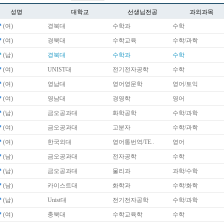
성명
대학교
선생님전공
과외과목
*
(여)
경북대
수학과
수학
*
(여)
경북대
수학교육
수학/과학
*
(남)
경북대
수학과
수학
*
(여)
UNIST대
전기전자공학
수학
*
(여)
영남대
영어영문학
영어/토익
*
(여)
영남대
경영학
영어
*
(남)
금오공과대
화학공학
수학/과학
*
(여)
금오공과대
고분자
수학/과학
*
(여)
한국외대
영어통번역/TE..
영어
*
(남)
금오공과대
전자공학
수학
*
(남)
금오공과대
물리과
과학/수학
*
(남)
카이스트대
화학과
수학/화학
*
(남)
Unist대
전기전자공학
수학/과학
*
(여)
충북대
수학교육학
수학