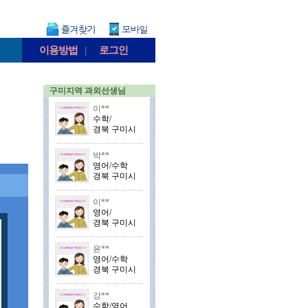
이용방법
|
로그인
구미지역 과외선생님
이**
수학/
경북 구미시
박**
영어/수학
경북 구미시
이**
영어/
경북 구미시
윤**
영어/수학
경북 구미시
강**
수학/영어