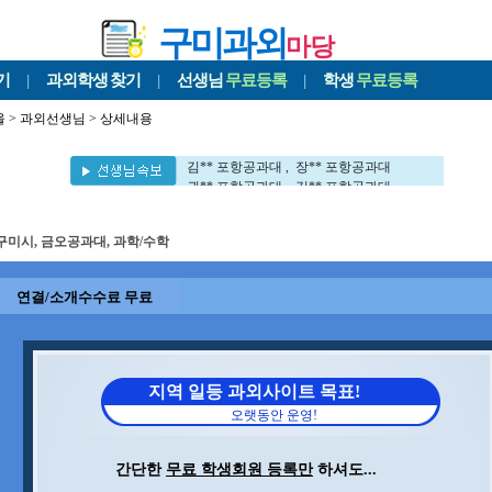
구미과외
마당
기
|
과외학생
찾기
|
선생님
무료등록
|
학생
무료등록
울
>
과외선생님
> 상세내용
이** 동국대 , 민** 영남대
차** 포항공과대 , 이** 서강대
김** 포항공과대 , 장** 포항공과대
권** 포항공과대 , 김** 포항공과대
정** 포항공과대 , 김** 세멜바이스대
이** 대구대학교대 , 문** 포항공과대
구미시, 금오공과대, 과학/수학
이** UNIST대 , 김** 포항공과대
김** 포항공과대 , 이** 부경대
구** 경북대 , 김** 포항공과대
연결/소개수수료 무료
전** 포항공과대 , 이** 포항공과대
이** 포항공과대 , 김** 뉴욕대
신** 포항공과대
이** 동국대 , 민** 영남대
차** 포항공과대 , 이** 서강대
지역 일등 과외사이트 목표!
김** 포항공과대 , 장** 포항공과대
오랫동안 운영!
권** 포항공과대 , 김** 포항공과대
정** 포항공과대 , 김** 세멜바이스대
이** 대구대학교대 , 문** 포항공과대
간단한
무료 학생회원 등록만
하셔도...
이** UNIST대 , 김** 포항공과대