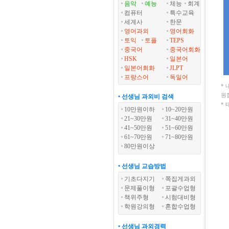
음악
예능
체능
회계
컴퓨터
특수교육
세계사
한문
영어과외
영어회화
토익
토플
TEPS
중국어
중국어회화
HSK
일본어
일본어회화
JLPT
프랑스어
독일어
*
원
• 선생님 과외비 검색
*
10만원이하
10~20만원
21~30만원
31~40만원
41~50만원
51~60만원
61~70만원
71~80만원
80만원이상
• 선생님 교습방법
기초다지기
쪽집게과외
문제풀이형
포괄수업형
책위주형
시험대비형
학원강의형
혼합수업형
• 선생님 과외경력