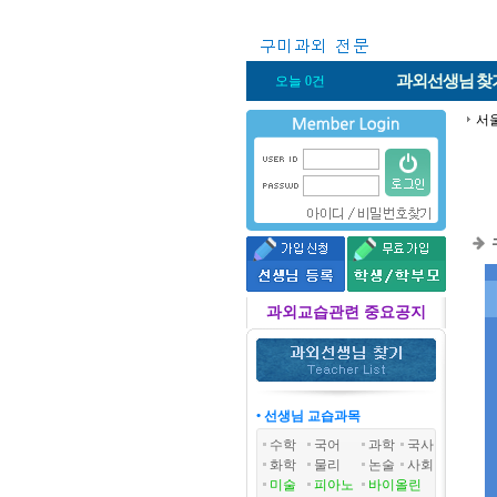
과외선생님
찾
오늘 0건
서
과외교습관련 중요공지
• 선생님 교습과목
수학
국어
과학
국사
화학
물리
논술
사회
미술
피아노
바이올린