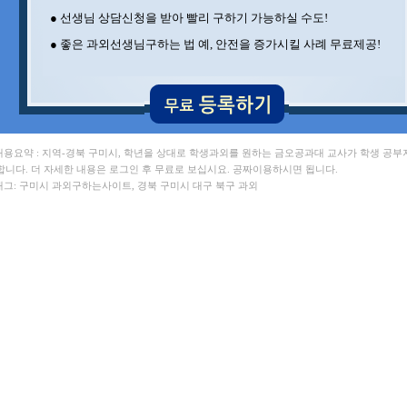
김** 포항공과대 , 이** 부경대
● 선생님 상담신청을 받아 빨리 구하기 가능하실 수도!
구** 경북대 , 김** 포항공과대
전** 포항공과대 , 이** 포항공과대
● 좋은 과외선생님구하는 법 예, 안전을 증가시킬 사례 무료제공!
이** 포항공과대 , 김** 뉴욕대
신** 포항공과대
 내용요약 : 지역-경북 구미시, 학년을 상대로 학생과외를 원하는 금오공과대 교사가 학생 공
합니다. 더 자세한 내용은 로그인 후 무료로 보십시요. 공짜이용하시면 됩니다.
 태그: 구미시 과외구하는사이트, 경북 구미시 대구 북구 과외