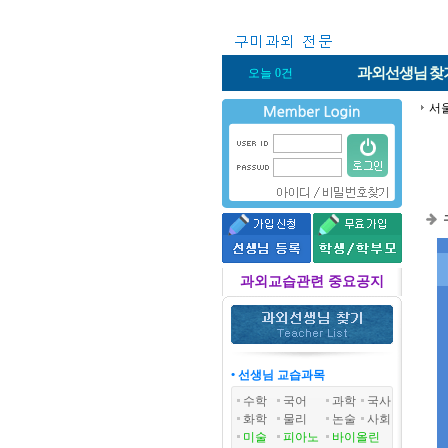
과외선생님
찾
오늘 0건
서
과외교습관련 중요공지
• 선생님 교습과목
수학
국어
과학
국사
화학
물리
논술
사회
미술
피아노
바이올린