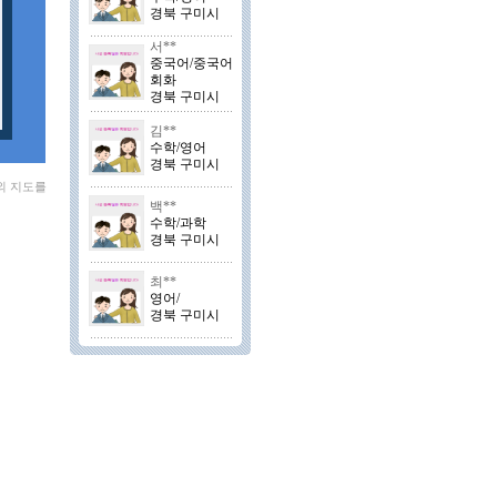
경북 구미시
서**
중국어/중국어
회화
경북 구미시
김**
수학/영어
경북 구미시
외 지도를
백**
수학/과학
경북 구미시
최**
영어/
경북 구미시