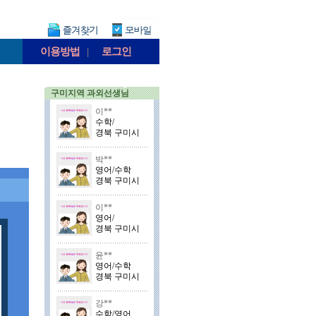
이용방법
|
로그인
구미지역 과외선생님
이**
수학/
경북 구미시
박**
영어/수학
경북 구미시
이**
영어/
경북 구미시
윤**
영어/수학
경북 구미시
강**
수학/영어