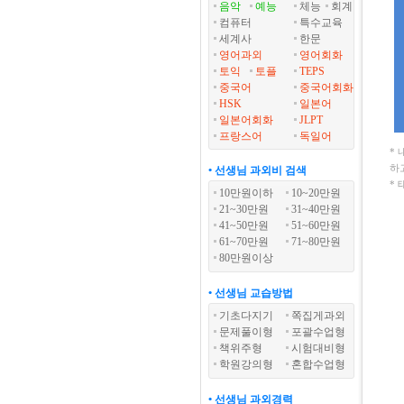
음악
예능
체능
회계
컴퓨터
특수교육
세계사
한문
영어과외
영어회화
토익
토플
TEPS
중국어
중국어회화
HSK
일본어
일본어회화
JLPT
프랑스어
독일어
*
하
• 선생님 과외비 검색
*
10만원이하
10~20만원
21~30만원
31~40만원
41~50만원
51~60만원
61~70만원
71~80만원
80만원이상
• 선생님 교습방법
기초다지기
쪽집게과외
문제풀이형
포괄수업형
책위주형
시험대비형
학원강의형
혼합수업형
• 선생님 과외경력