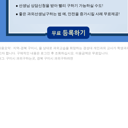
권** 포항공과대 , 김** 포항공과대
● 선생님 상담신청을 받아 빨리 구하기 가능하실 수도!
김** 포항공과대 , 문** 포항공과대
김** 세멜바이스대 , 김** 포항공과대
● 좋은 과외선생님구하는 법 예, 안전을 증가시킬 사례 무료제공!
 내용요약 : 지역-경북 구미시, 을 상대로 과외교습을 희망하는 경성대 개인과외 교사가 학생과
고자 합니다. 구체적인 내용은 로그인 후 조회하십시요. 이용금액은 무료입니다.
 태그: 구미시 과외구하는곳, 경북 구미시 과외구하려면