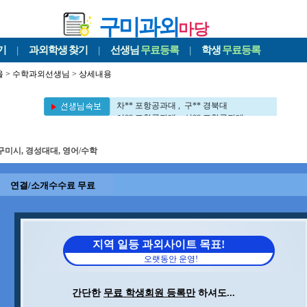
구미과외
마당
기
|
과외학생
찾기
|
선생님
무료등록
|
학생
무료등록
울
>
수학과외선생님
> 상세내용
김** 포항공과대 , 이** 부경대
이** UNIST대 , 이** 서강대
차** 포항공과대 , 구** 경북대
이** 포항공과대 , 신** 포항공과대
이** 동국대 , 이** 포항공과대
정** 포항공과대 , 김** 포항공과대
구미시, 경성대대, 영어/수학
김** 뉴욕대 , 민** 영남대
장** 포항공과대 , 이** 대구대학교대
권** 포항공과대 , 김** 포항공과대
연결/소개수수료 무료
김** 포항공과대 , 문** 포항공과대
김** 세멜바이스대 , 김** 포항공과대
김** 포항공과대 , 이** 부경대
이** UNIST대 , 이** 서강대
차** 포항공과대 , 구** 경북대
지역 일등 과외사이트 목표!
이** 포항공과대 , 신** 포항공과대
오랫동안 운영!
이** 동국대 , 이** 포항공과대
정** 포항공과대 , 김** 포항공과대
김** 뉴욕대 , 민** 영남대
간단한
무료 학생회원 등록만
하셔도...
장** 포항공과대 , 이** 대구대학교대