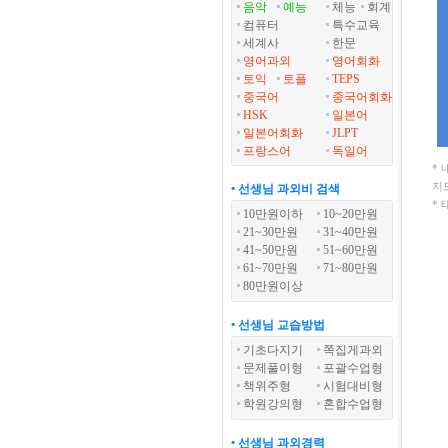
음악
예능
체능
회계
컴퓨터
특수교육
세계사
한문
영어과외
영어회화
토익
토플
TEPS
중국어
중국어회화
HSK
일본어
일본어회화
JLPT
프랑스어
독일어
*
지
• 선생님 과외비 검색
*
10만원이하
10~20만원
21~30만원
31~40만원
41~50만원
51~60만원
61~70만원
71~80만원
80만원이상
• 선생님 교습방법
기초다지기
쪽집게과외
문제풀이형
포괄수업형
책위주형
시험대비형
학원강의형
혼합수업형
• 선생님 과외경력