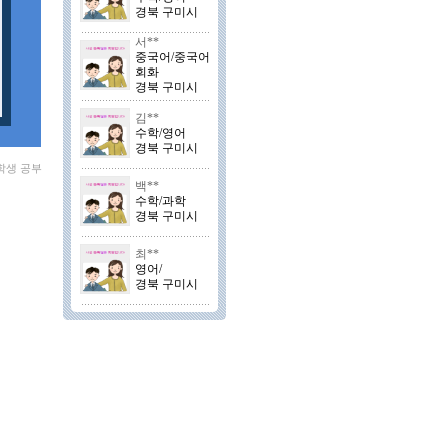
경북 구미시
서**
중국어/중국어
회화
경북 구미시
김**
수학/영어
경북 구미시
학생 공부
백**
수학/과학
경북 구미시
최**
영어/
경북 구미시