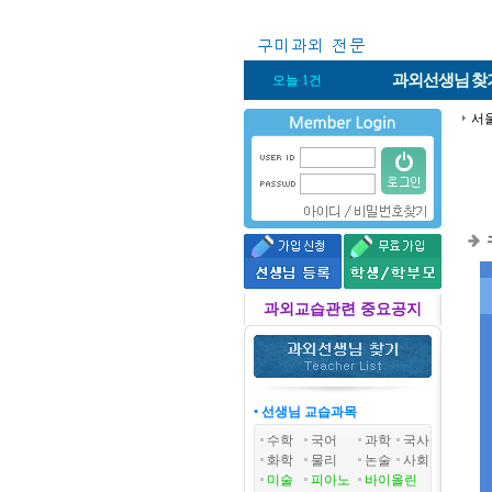
과외선생님
찾
오늘 1건
서
과외교습관련 중요공지
• 선생님 교습과목
수학
국어
과학
국사
화학
물리
논술
사회
미술
피아노
바이올린