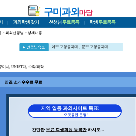
구미과외
마당
기
|
과외학생
찾기
|
선생님
무료등록
|
학생
무료등록
울
>
과외선생님
> 상세내용
차** 포항공과대 , 이** UNIST대
권** 포항공과대 , 김** 포항공과대
이** 포항공과대 , 문** 포항공과대
장** 포항공과대 , 이** 부경대
김** 포항공과대 , 김** 포항공과대
민** 영남대 , 이** 대구대학교대
구미시, UNIST대, 수학/과학
김** 포항공과대 , 김** 포항공과대
김** 뉴욕대 , 구** 경북대
신** 포항공과대 , 김** 세멜바이스대
연결/소개수수료 무료
이** 포항공과대 , 전** 포항공과대
이** 서강대 , 정** 포항공과대
차** 포항공과대 , 이** UNIST대
권** 포항공과대 , 김** 포항공과대
이** 포항공과대 , 문** 포항공과대
지역 일등 과외사이트 목표!
장** 포항공과대 , 이** 부경대
오랫동안 운영!
김** 포항공과대 , 김** 포항공과대
민** 영남대 , 이** 대구대학교대
김** 포항공과대 , 김** 포항공과대
간단한
무료 학생회원 등록만
하셔도...
김** 뉴욕대 , 구** 경북대