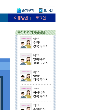
이용방법
|
로그인
구미지역 과외선생님
이**
수학/
경북 구미시
박**
영어/수학
경북 구미시
이**
영어/
경북 구미시
윤**
영어/수학
경북 구미시
강**
수학/영어