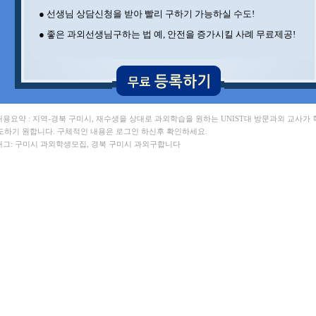
신** 포항공과대 , 김** 세멜바이스대
● 선생님 상담신청을 받아 빨리 구하기 가능하실 수도!
이** 포항공과대 , 전** 포항공과대
이** 서강대 , 정** 포항공과대
● 좋은 과외선생님구하는 법 예, 안전을 증가시킬 사례 무료제공!
 내용요약 : 지역-경북 구미시, 재수생을 상대로 과외학습을 원하는 UNIST대 방문과외 교사가 
도하기 원합니다. 구체적인 내용은 로그인 하신후 확인하세요.
 태그: 구미시 과외학생모집, 경북 구미시 과외구합니다