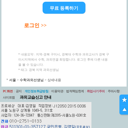
무료 등록하기
로그인 >>
* 내용요약 : 지역-경북 구미시, 경북대 수학과 과외교사가 경북 구
미시지역에서 수학, 과외연결 희망합니다. 로그인 후에 다른 내용
을 볼 수 있습니다.
* 태그: 경북 지역 과외선생님
서울
>
수학과외선생님
> 상세내용
PC화면
|
공지
|
개인정보취급방침
|
이용약관
|
법적책임한계
|
취업사기주의
|
주의사항
|
과외교습신고 안내
사이트맵